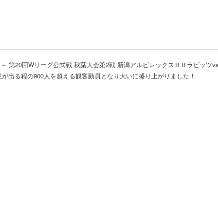
ts～ 第20回Wリーグ公式戦 秋葉大会第2戦 新潟アルビレックスＢＢラビッツ
が出る程の900人を超える観客動員となり大いに盛り上がりました！